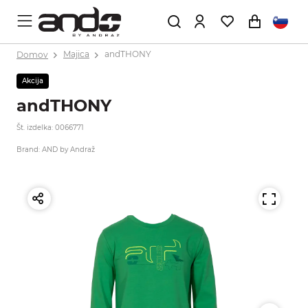
Domov
Majica
andTHONY
Akcija
andTHONY
Št. izdelka: 0066771
Brand: AND by Andraž