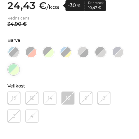
24,
43
€
Prihranek
-30
/
kos
%
10,
47
€
Redna cena
34,
90
€
Barva
Velikost
10
12
14
16
6
8
2
4