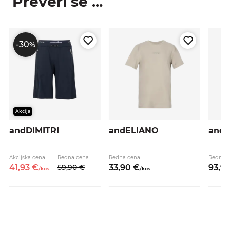
Preveri še ...
-30
%
Akcija
andDIMITRI
andELIANO
andE
Akcijska cena
Redna cena
Redna cena
Redna 
41,
93
€
59,
90
€
33,
90
€
93,
9
/
kos
/
kos