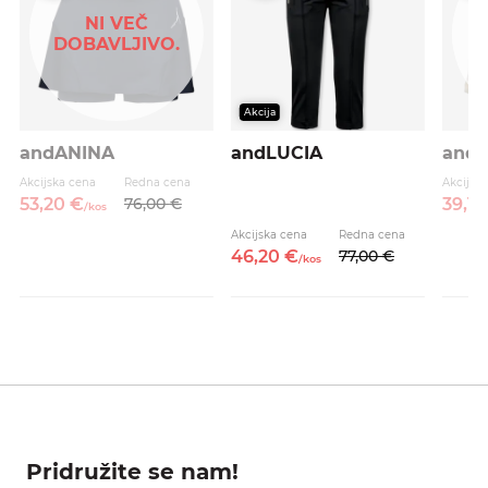
NI VEČ
DOBAVLJIVO.
D
Akcija
andANINA
andLUCIA
and
Akcijska cena
Redna cena
Akcijsk
53,
20
€
76,
00
€
39,
13
/
kos
Akcijska cena
Redna cena
46,
20
€
77,
00
€
/
kos
Pridružite se nam!