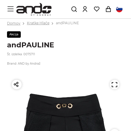
Domov
Kratke Hlače
andPAULINE
Akcija
andPAULINE
Št. izdelka: 0075711
Brand: AND by Andraž