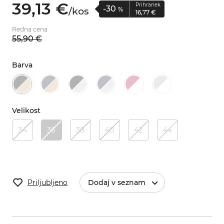
39,
13
€
Prihranek
-30
/
kos
%
16,
77
€
Redna cena
55,
90
€
Barva
Velikost
34
36
38
40
42
44
Priljubljeno
Dodaj v seznam