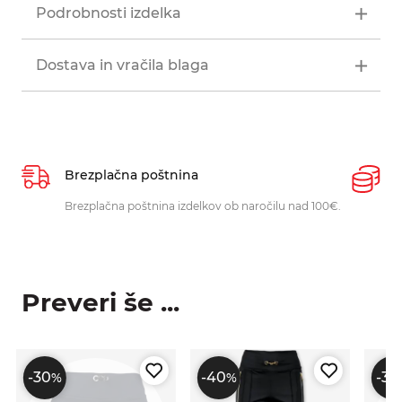
Podrobnosti izdelka
Dostava in vračila blaga
Brezplačna poštnina
P
Brezplačna poštnina izdelkov ob naročilu nad 100€.
O
p
Preveri še ...
-30
-40
-30
%
%