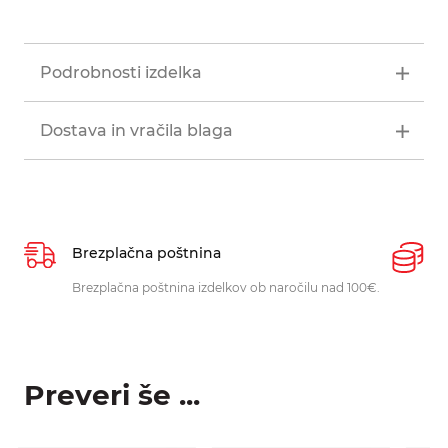
Podrobnosti izdelka
Dostava in vračila blaga
Brezplačna poštnina
P
Brezplačna poštnina izdelkov ob naročilu nad 100€.
O
p
Preveri še ...