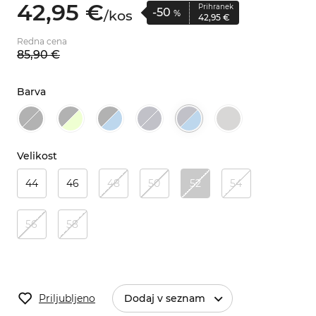
42,
95
€
Prihranek
-50
/
kos
%
42,
95
€
Redna cena
85,
90
€
Barva
Velikost
44
46
48
50
52
54
56
58
Priljubljeno
Dodaj v seznam