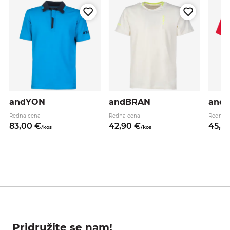
andYON
andBRAN
and
Redna cena
Redna cena
Redna 
83,
00
€
42,
90
€
45,
9
/
kos
/
kos
Pridružite se nam!