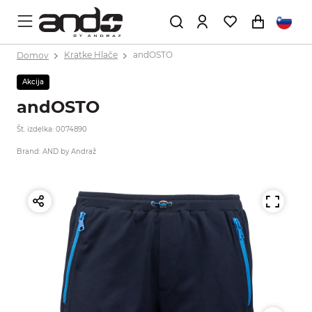
Domov
Kratke Hlače
andOSTO
Akcija
andOSTO
Št. izdelka: 0074890
Brand: AND by Andraž