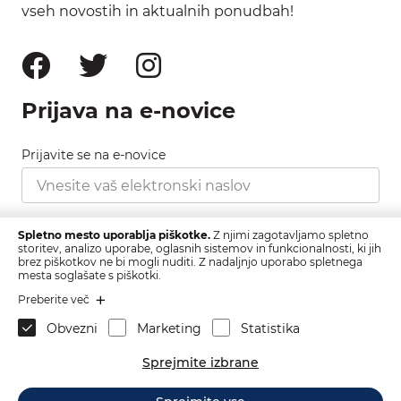
vseh novostih in aktualnih ponudbah!
Prijava na e-novice
Prijavite se na e-novice
Strinjam se s pravilnikom zasebnosti, ki ga najdete
Spletno mesto uporablja piškotke.
Z njimi zagotavljamo spletno
tukaj.
storitev, analizo uporabe, oglasnih sistemov in funkcionalnosti, ki jih
brez piškotkov ne bi mogli nuditi. Z nadaljnjo uporabo spletnega
mesta soglašate s piškotki.
Prijava
Preberite več
Obvezni
Marketing
Statistika
Sprejmite izbrane