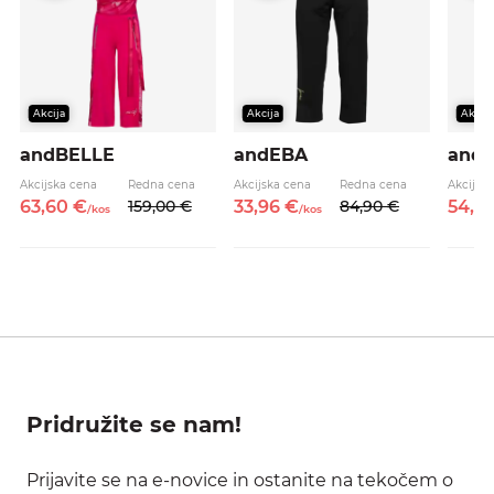
Akcija
Akcija
Akcija
andBELLE
andEBA
and
Akcijska cena
Redna cena
Akcijska cena
Redna cena
Akcijsk
63,
60
€
159,
00
€
33,
96
€
84,
90
€
54,
0
/
kos
/
kos
Pridružite se nam!
Prijavite se na e-novice in ostanite na tekočem o