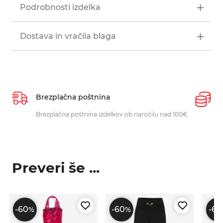
Podrobnosti izdelka
Dostava in vračila blaga
Brezplačna poštnina
P
Brezplačna poštnina izdelkov ob naročilu nad 100€.
O
p
Preveri še ...
-60
-60
-60
%
%