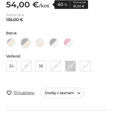
54,
00
€
Prihranek
-60
/
kos
%
81,
00
€
Redna cena
135,
00
€
Barva
Velikost
34
36
38
40
42
44
Priljubljeno
Dodaj v seznam