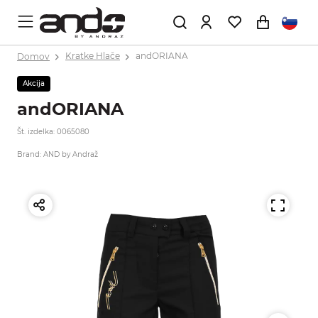
Domov
Kratke Hlače
andORIANA
Akcija
andORIANA
Št. izdelka: 0065080
Brand: AND by Andraž