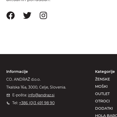
Informacije
Kategorije
ŽENSKE
CO. ANDRAŽ d.o.o.
MOŠKI
Tkalska 16a, 3000, Celje, Slovenia.
OUTLET
E-pošta:
info@andraz.si
OTROCI
Tel:
+386 (0)3 491 98 90
DODATKI
HOLA BARC