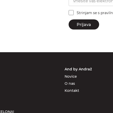
Strinjam se s pravil
Prijava
And by Andraž
Novice
O nas
Kontakt
ELONA!