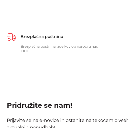
Brezplačna poštnina
Brezplačna poštnina izdelkov ob naročilu nad
100€.
Pridružite se nam!
Prijavite se na e-novice in ostanite na tekočem o vse
aktualnih ponudbah!