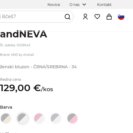
Novice
O nas
Kontakt
andNEVA
Št. izdelka: 0029043
Brand: AND by Andraž
ženski bluzon - ČRNA/SREBRNA - 34
Redna cena
129,
00
€
/
kos
Barva