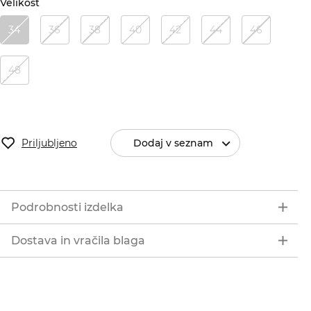
Velikost
34
36
38
40
42
44
46
48
Priljubljeno
Dodaj v seznam
Podrobnosti izdelka
Dostava in vračila blaga