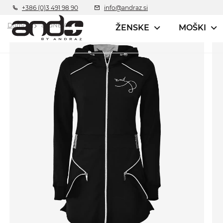
+386 (0)3 491 98 90
info@andraz.si
Domov
andNEVA
ŽENSKE
MOŠKI