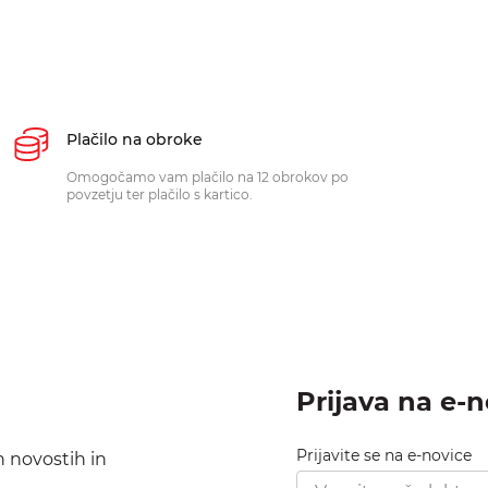
Plačilo na obroke
Omogočamo vam plačilo na 12 obrokov po
povzetju ter plačilo s kartico.
Prijava na e-
Prijavite se na e-novice
h novostih in