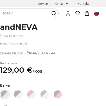
Novice
O nas
Kontakt
andNEVA
Št. izdelka: 0029056
Brand: AND by Andraž
ženski bluzon - ČRNA/ZLATA - 44
Redna cena
129,
00
€
/
kos
Barva