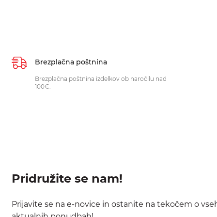
Brezplačna poštnina
Brezplačna poštnina izdelkov ob naročilu nad
100€.
Pridružite se nam!
Prijavite se na e-novice in ostanite na tekočem o vse
aktualnih ponudbah!