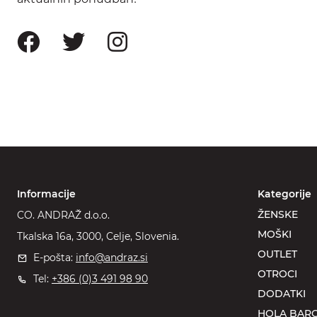
Informacije
Kategorije
ŽENSKE
CO. ANDRAŽ d.o.o.
MOŠKI
Tkalska 16a, 3000, Celje, Slovenia.
OUTLET
E-pošta:
info@andraz.si
OTROCI
Tel:
+386 (0)3 491 98 90
DODATKI
HOLA BARC