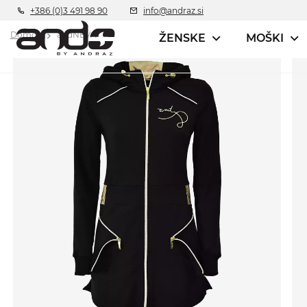
+386 (0)3 491 98 90
info@andraz.si
Domov
andNEVA
ŽENSKE
MOŠKI