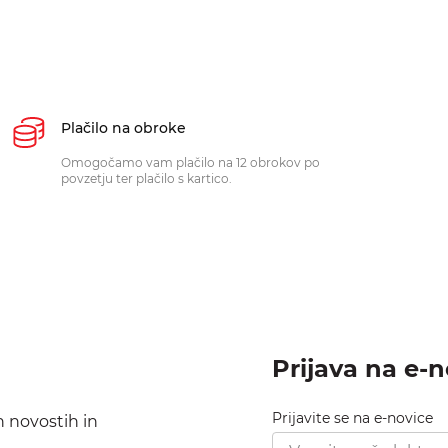
Plačilo na obroke
Omogočamo vam plačilo na 12 obrokov po
povzetju ter plačilo s kartico.
Prijava na e-
Prijavite se na e-novice
h novostih in