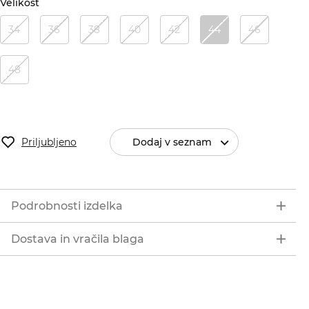
Velikost
34
36
38
40
42
44
46
48
Priljubljeno
Dodaj v seznam
Podrobnosti izdelka
Dostava in vračila blaga