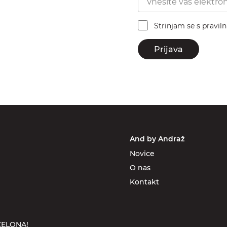
Strinjam se s pravil
Prijava
And by Andraž
Novice
O nas
Kontakt
ELONA!