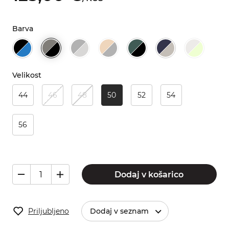
Barva
Velikost
44
46
48
50
52
54
56
Dodaj v košarico
Priljubljeno
Dodaj v seznam