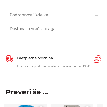
Podrobnosti izdelka
Dostava in vračila blaga
Brezplačna poštnina
P
Brezplačna poštnina izdelkov ob naročilu nad 100€.
O
p
Preveri še ...