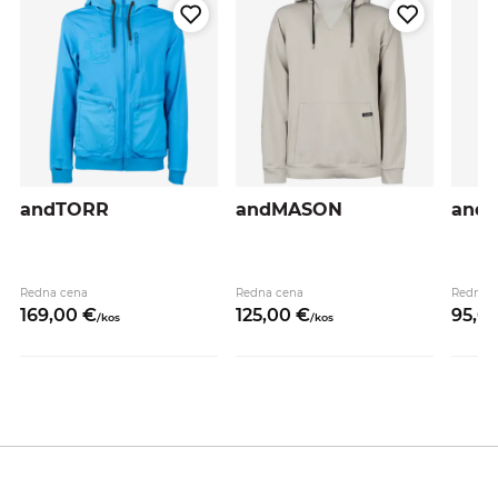
andTORR
andMASON
and
Redna cena
Redna cena
Redna 
169,
00
€
125,
00
€
95,
0
/
kos
/
kos