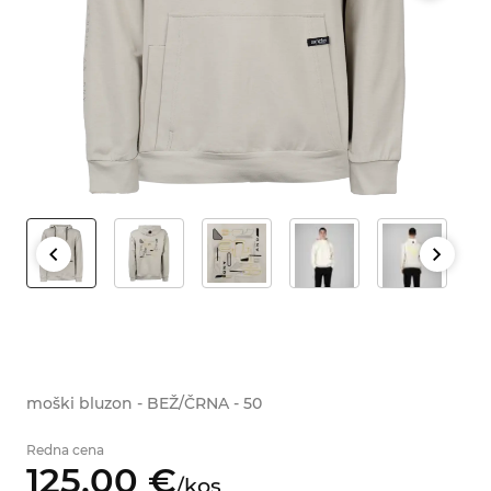
moški bluzon - BEŽ/ČRNA - 50
Redna cena
125,
00
€
/
kos