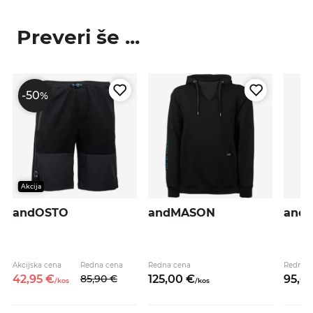
Preveri še ...
-50
%
Akcija
andOSTO
andMASON
and
Akcijska cena
Redna cena
Redna cena
Redna 
42,
95
€
85,
90
€
125,
00
€
95,
0
/
kos
/
kos