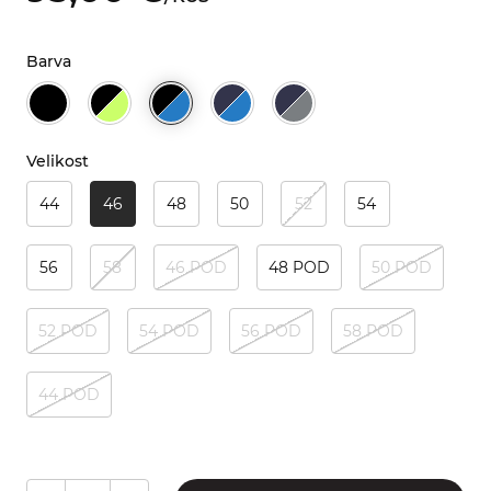
Barva
Velikost
44
46
48
50
52
54
56
58
46 POD
48 POD
50 POD
52 POD
54 POD
56 POD
58 POD
44 POD