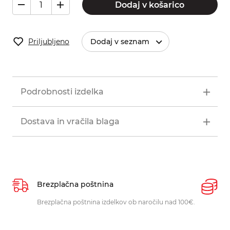
Dodaj v košarico
Priljubljeno
Dodaj v seznam
Podrobnosti izdelka
Dostava in vračila blaga
Brezplačna poštnina
P
Brezplačna poštnina izdelkov ob naročilu nad 100€.
O
p