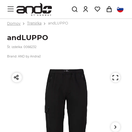
Domov
Trenirka
andLUPPO
andLUPPO
Št. izdelka: 0066232
Brand: AND by Andraž