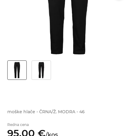
moške hlače - ČRNA/Ž. MODRA - 46
Redna cena
95,
00
€
/
kos