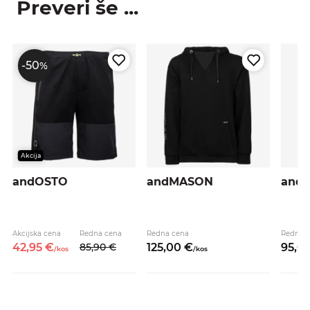
Preveri še ...
-50
%
Akcija
andOSTO
andMASON
and
Akcijska cena
Redna cena
Redna cena
Redna 
42,
95
€
85,
90
€
125,
00
€
95,
0
/
kos
/
kos