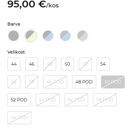
95,
00
€
/
kos
Barva
Velikost
44
46
48
50
52
54
56
58
46 POD
48 POD
50 POD
52 POD
54 POD
56 POD
58 POD
44 POD