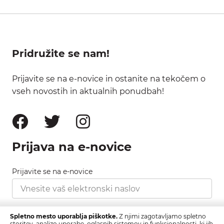
Pridružite se nam!
Prijavite se na e-novice in ostanite na tekočem o
vseh novostih in aktualnih ponudbah!
Prijava na e-novice
Prijavite se na e-novice
Strinjam se s pravilnikom zasebnosti, ki ga najdete
Spletno mesto uporablja piškotke.
Z njimi zagotavljamo spletno
tukaj.
storitev, analizo uporabe, oglasnih sistemov in funkcionalnosti, ki jih