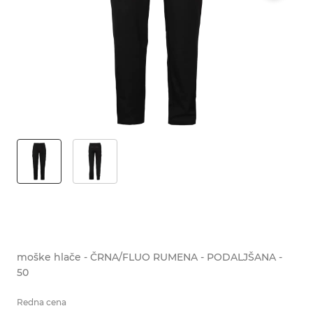
moške hlače - ČRNA/FLUO RUMENA - PODALJŠANA -
50
Redna cena