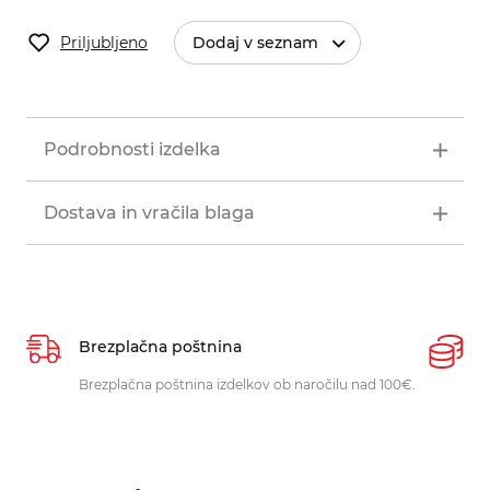
Priljubljeno
Dodaj v seznam
Podrobnosti izdelka
Dostava in vračila blaga
Brezplačna poštnina
P
Brezplačna poštnina izdelkov ob naročilu nad 100€.
O
p