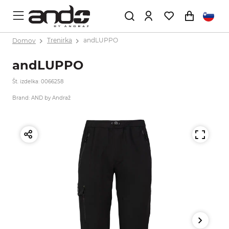
Domov
Trenirka
andLUPPO
andLUPPO
Št. izdelka: 0066258
Brand: AND by Andraž