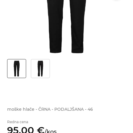
moške hlače - ČRNA - PODALJŠANA - 46
Redna cena
95,
00
€
/
kos