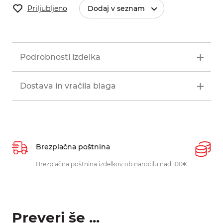
Priljubljeno
Dodaj v seznam
Podrobnosti izdelka
Dostava in vračila blaga
Brezplačna poštnina
P
Brezplačna poštnina izdelkov ob naročilu nad 100€.
O
p
Preveri še ...