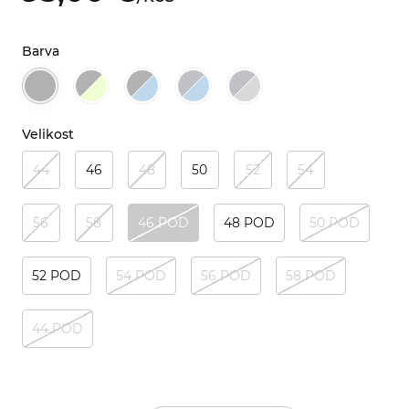
Barva
Velikost
44
46
48
50
52
54
56
58
46 POD
48 POD
50 POD
52 POD
54 POD
56 POD
58 POD
44 POD