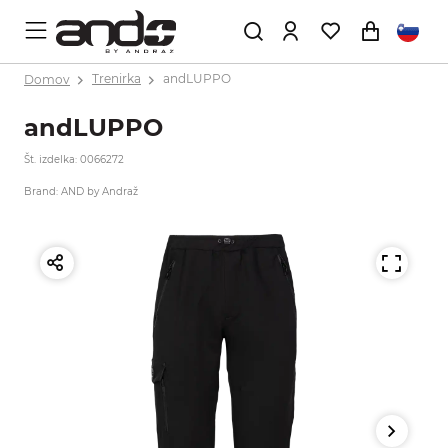
Domov
Trenirka
andLUPPO
andLUPPO
Št. izdelka: 0066272
Brand: AND by Andraž