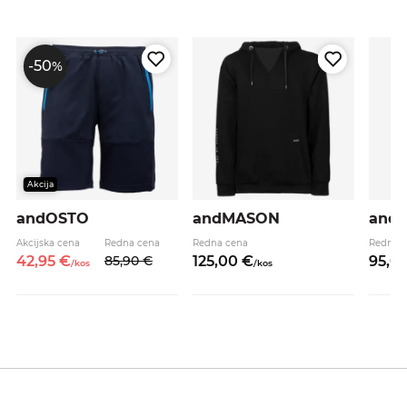
-50
%
Akcija
andOSTO
andMASON
and
Akcijska cena
Redna cena
Redna cena
Redna 
42,
95
€
85,
90
€
125,
00
€
95,
0
/
kos
/
kos