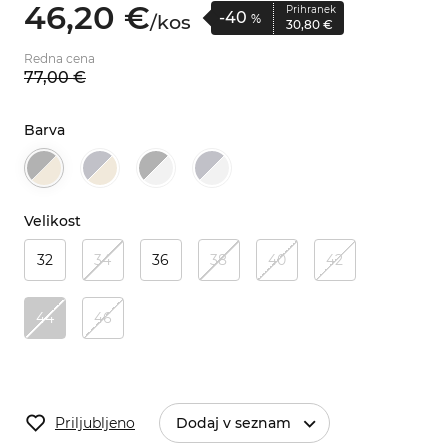
46,
20
€
Prihranek
-40
/
kos
%
30,
80
€
Redna cena
77,
00
€
Barva
Velikost
32
34
36
38
40
42
44
46
Priljubljeno
Dodaj v seznam