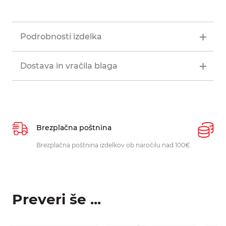
Podrobnosti izdelka
Dostava in vračila blaga
Brezplačna poštnina
P
Brezplačna poštnina izdelkov ob naročilu nad 100€.
O
p
Preveri še ...