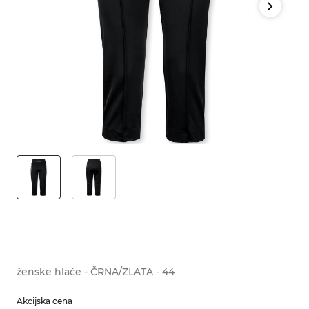
ženske hlače - ČRNA/ZLATA - 44
Akcijska cena