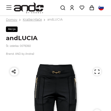
Domov
Kratke Hlače
andLUCIA
Akcija
andLUCIA
Št. izdelka: 0076360
Brand: AND by Andraž