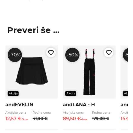
p
Preveri še ...
-70
-50
-50
%
%
Akcija
Akcija
Akcija
andEVELIN
andLANA - H
andL
Akcijska cena
Redna cena
Akcijska cena
Redna cena
Akcijsk
12,
57
€
41,
90
€
89,
50
€
179,
00
€
144,
/
kos
/
kos