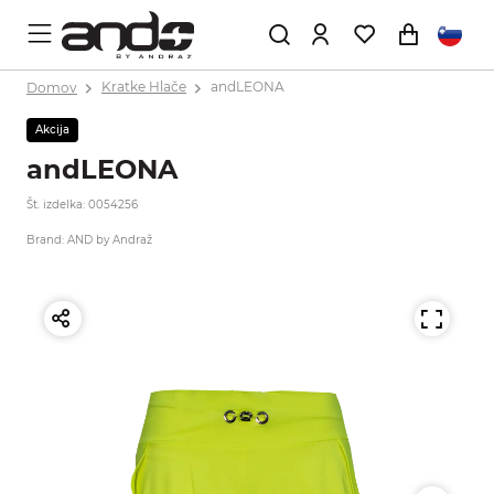
Domov
Kratke Hlače
andLEONA
Akcija
andLEONA
Št. izdelka: 0054256
Brand: AND by Andraž