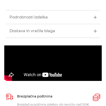
Podrobnosti izdelka
Dostava in vračila blaga
Brezplačna poštnina
P
Brezplačna poštnina izdelkov ob naročilu nad 100€.
O