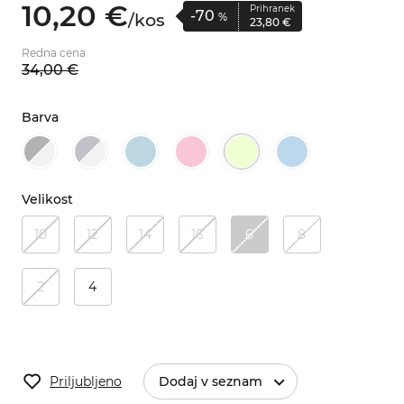
10,
20
€
Prihranek
-70
/
kos
%
23,
80
€
Redna cena
34,
00
€
Barva
Velikost
10
12
14
16
6
8
2
4
Priljubljeno
Dodaj v seznam