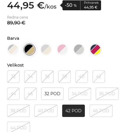
44,
95
€
Prihranek
-50
/
kos
%
44,
95
€
Redna cena
89,
90
€
Barva
Velikost
32
34
36
38
40
42
44
46
32 POD
34 POD
36 POD
38 POD
40 POD
42 POD
46 POD
44 POD