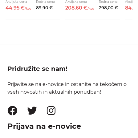
Akcijska cena
Redna cena
Akcijska cena
Redna cena
Akcijsk
44,
95
€
89,
90
€
208,
60
€
298,
00
€
84,
5
/
kos
/
kos
Pridružite se nam!
Prijavite se na e-novice in ostanite na tekočem o
vseh novostih in aktualnih ponudbah!
Prijava na e-novice