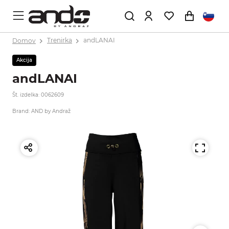
Domov
Trenirka
andLANAI
Akcija
andLANAI
Št. izdelka: 0062609
Brand: AND by Andraž