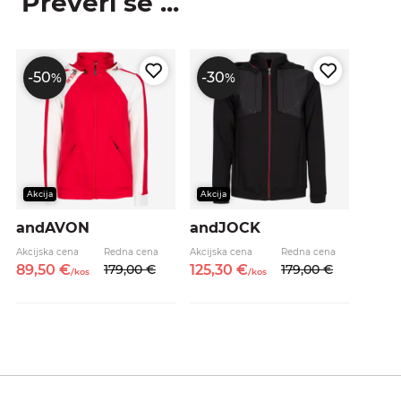
Preveri še ...
-50
-30
%
%
Akcija
Akcija
andAVON
andJOCK
Akcijska cena
Redna cena
Akcijska cena
Redna cena
89,
50
€
179,
00
€
125,
30
€
179,
00
€
/
kos
/
kos