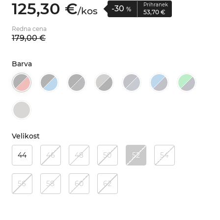
125,
30
€
Prihranek
-30
/
kos
%
53,
70
€
Redna cena
179,
00
€
Barva
Velikost
44
46
48
50
52
54
56
58
60
62