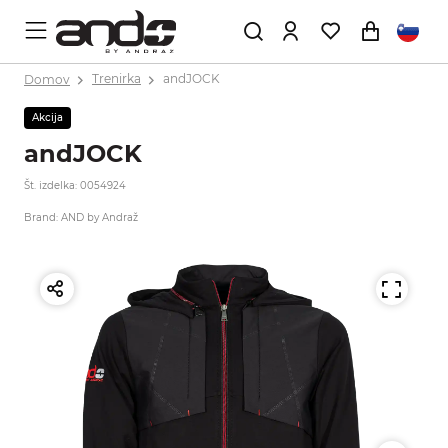
Domov
Trenirka
andJOCK
Akcija
andJOCK
Št. izdelka: 0054924
Brand: AND by Andraž