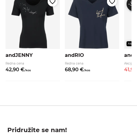
-30
Akcija
andJENNY
andRIO
and
Redna cena
Redna cena
Akcijsk
42,
90
€
68,
90
€
41,
93
/
kos
/
kos
Pridružite se nam!