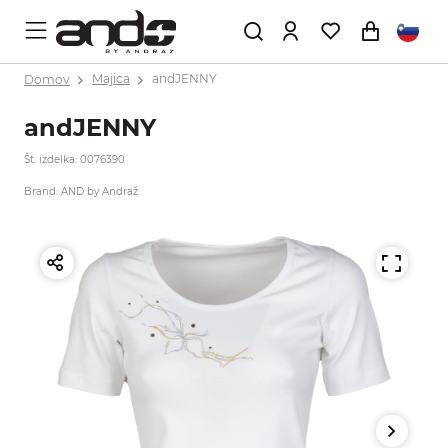
Domov
Majica
andJENNY
andJENNY
Št. izdelka: 0076390
Brand: AND by Andraž