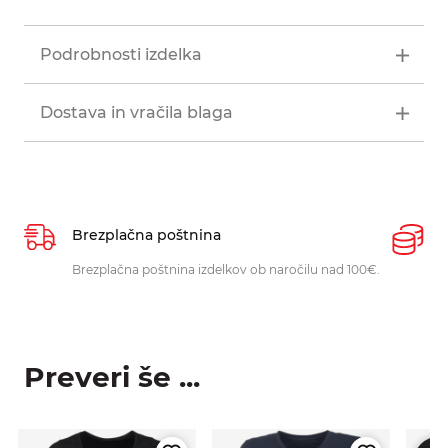
Podrobnosti izdelka
Dostava in vračila blaga
Brezplačna poštnina
P
Brezplačna poštnina izdelkov ob naročilu nad 100€.
O
p
Preveri še ...