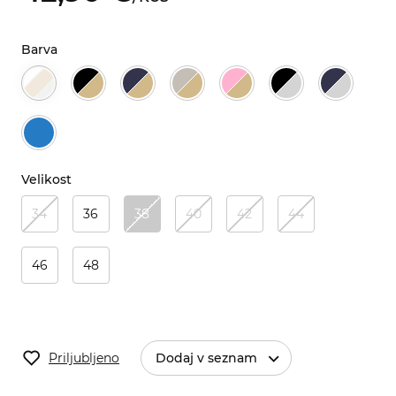
Barva
Velikost
34
36
38
40
42
44
46
48
Priljubljeno
Dodaj v seznam