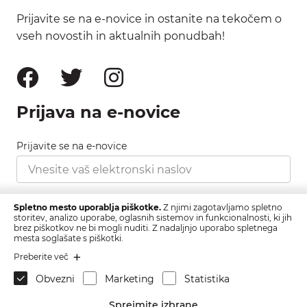
Prijavite se na e-novice in ostanite na tekočem o
vseh novostih in aktualnih ponudbah!
Prijava na e-novice
Prijavite se na e-novice
Strinjam se s pravilnikom zasebnosti, ki ga najdete
Spletno mesto uporablja piškotke.
Z njimi zagotavljamo spletno
tukaj.
storitev, analizo uporabe, oglasnih sistemov in funkcionalnosti, ki jih
brez piškotkov ne bi mogli nuditi. Z nadaljnjo uporabo spletnega
mesta soglašate s piškotki.
Prijava
Preberite več
Obvezni
Marketing
Statistika
Sprejmite izbrane