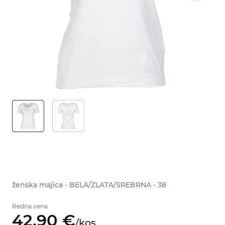
ženska majica - BELA/ZLATA/SREBRNA - 38
Redna cena
42,
90
€
/
kos