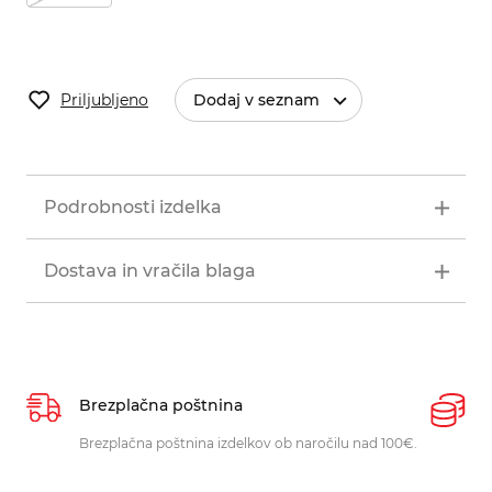
Priljubljeno
Dodaj v seznam
Podrobnosti izdelka
Dostava in vračila blaga
Brezplačna poštnina
P
Brezplačna poštnina izdelkov ob naročilu nad 100€.
O
p