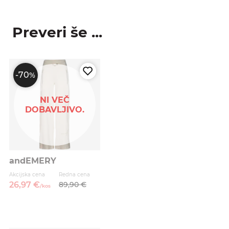
Preveri še ...
-70
%
NI VEČ
DOBAVLJIVO.
andEMERY
Akcijska cena
Redna cena
26,
97
€
89,
90
€
/
kos