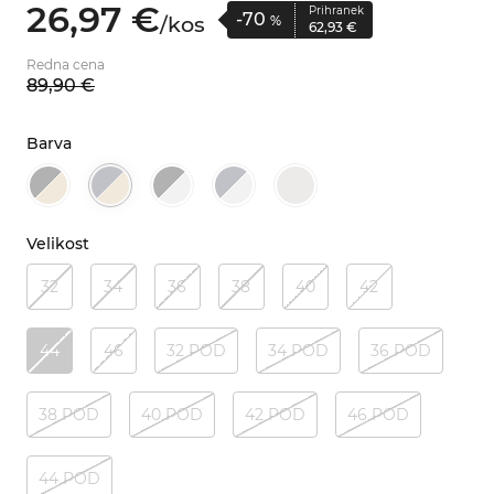
26,
97
€
Prihranek
-70
/
kos
%
62,
93
€
Redna cena
89,
90
€
Barva
Velikost
32
34
36
38
40
42
44
46
32 POD
34 POD
36 POD
38 POD
40 POD
42 POD
46 POD
44 POD