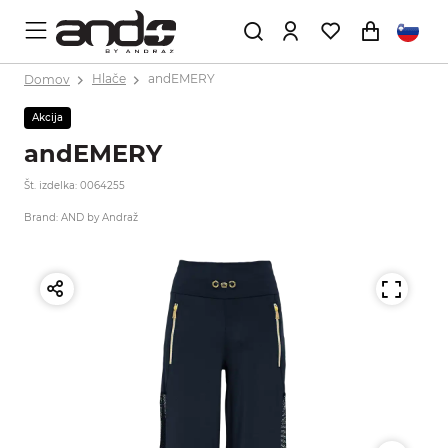
Domov
Hlače
andEMERY
Akcija
andEMERY
Št. izdelka: 0064255
Brand: AND by Andraž