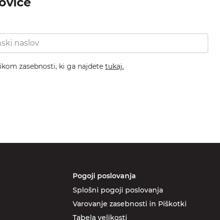
novice
nikom zasebnosti, ki ga najdete
tukaj.
Pogoji poslovanja
Splošni pogoji poslovanja
Varovanje zasebnosti in Piškotki
Tabela velikosti