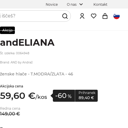
Novice
O nas
Kontakt
Akcija
andELIANA
Št. izdelka: 0064948
Brand: AND by Andraž
ženske hlače - T.MODRA/ZLATA - 46
Akcijska cena
59,
60
€
Prihranek
-60
/
kos
%
89,
40
€
Redna cena
149,
00
€