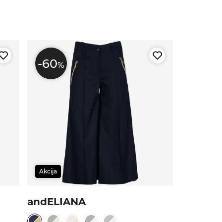
-60
%
Akcija
andELIANA