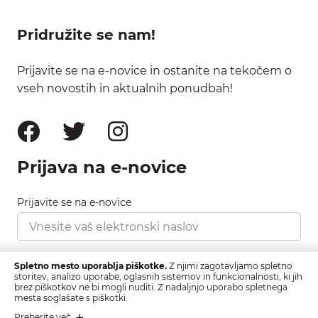
Pridružite se nam!
Prijavite se na e-novice in ostanite na tekočem o
vseh novostih in aktualnih ponudbah!
Prijava na e-novice
Prijavite se na e-novice
Strinjam se s pravilnikom zasebnosti, ki ga najdete
Spletno mesto uporablja piškotke.
Z njimi zagotavljamo spletno
tukaj.
storitev, analizo uporabe, oglasnih sistemov in funkcionalnosti, ki jih
brez piškotkov ne bi mogli nuditi. Z nadaljnjo uporabo spletnega
mesta soglašate s piškotki.
Prijava
Preberite več