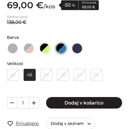
69,
00
€
Prihranek
-50
/
kos
%
69,
00
€
Redna cena
138,
00
€
Barva
Velikost
46
48
50
52
54
56
Dodaj v košarico
Priljubljeno
Dodaj v seznam