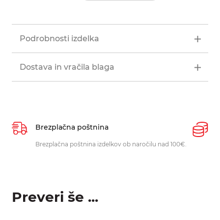
Podrobnosti izdelka
Dostava in vračila blaga
Brezplačna poštnina
P
Brezplačna poštnina izdelkov ob naročilu nad 100€.
O
p
Preveri še ...