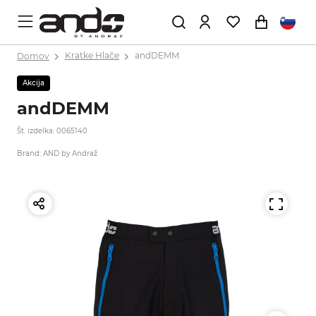
Domov
Kratke Hlače
andDEMM
Akcija
andDEMM
Št. izdelka: 0065140
Brand: AND by Andraž