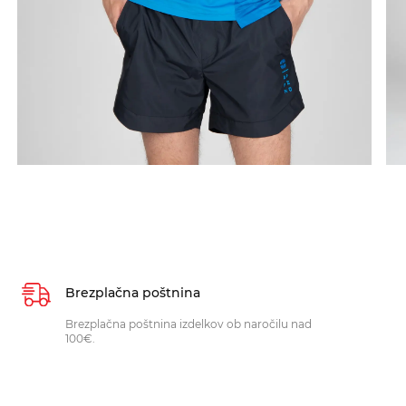
Brezplačna poštnina
Brezplačna poštnina izdelkov ob naročilu nad
100€.