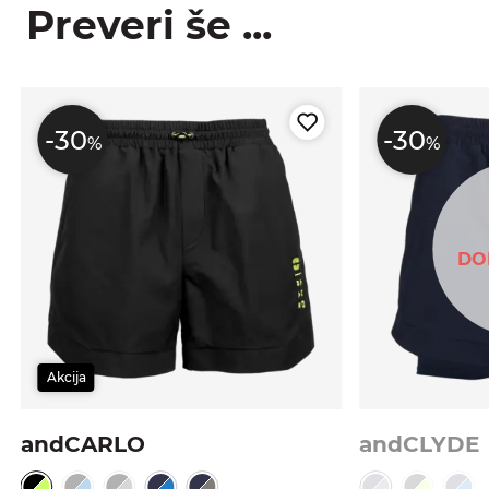
Preveri še ...
-30
-30
%
%
DO
Akcija
andCARLO
andCLYDE