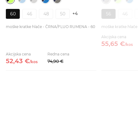
+4
60
46
48
50
56
46
moške kratke hlače - ČRNA/FLUO RUMENA - 60
moške kratke hlače
Akcijska cena
55,
65
€
/
kos
Akcijska cena
Redna cena
52,
43
€
74,
90
€
/
kos