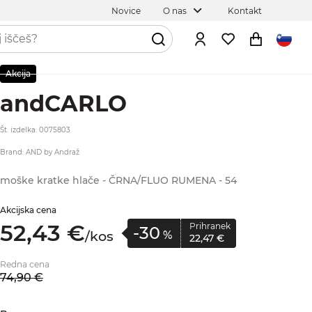
Novice
O nas
Kontakt
Akcija
andCARLO
Št. izdelka: 0075803
Brand: AND by Andraž
moške kratke hlače - ČRNA/FLUO RUMENA - 54
Akcijska cena
52,
43
€
Prihranek
-30
/
kos
%
22,
47
€
Redna cena
74,
90
€