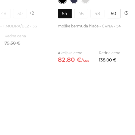
+2
+3
48
50
54
46
48
50
 - T.MODRA/BEŽ - 56
moške bermuda hlače - ČRNA - 54
Redna cena
79,
50
€
Akcijska cena
Redna cena
82,
80
€
138,
00
€
/
kos