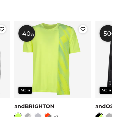
-40
-50
%
%
Akcija
Akcija
andBRIGHTON
andOS
+2