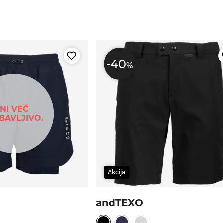
-40
%
NI VEČ
BAVLJIVO.
Akcija
andTEXO