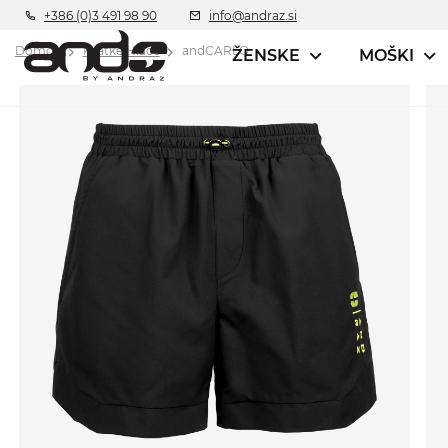
+386 (0)3 491 98 90
info@andraz.si
Domov
Kratke Hlače
andCARLO
ŽENSKE
MOŠKI