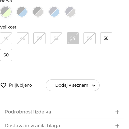
Barva
Velikost
46
48
50
52
54
56
58
60
Priljubljeno
Dodaj v seznam
Podrobnosti izdelka
Dostava in vračila blaga