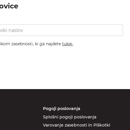
novice
nikom zasebnosti, ki ga najdete
tukaj.
Pogoji poslovanja
Splošni pogoji poslovanja
Varovanje zasebnosti in Piškotki