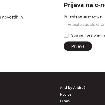
Prijava na e-
Prijavite se na e-novice
h novostih in
Strinjam se s pravil
Prijava
And by Andraž
Novice
O nas