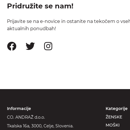
Pridružite se nam!
Prijavite se na e-novice in ostanite na tekočem o vse
aktualnih ponudbah!
Informacije
Kategorije
ŽENSKE
CO. ANDRAŽ d.o.o.
MOŠKI
Tkalska 16a, 3000, Celje, Slovenia.