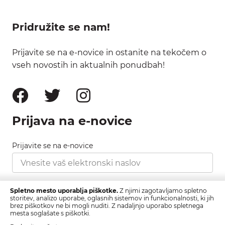
Pridružite se nam!
Prijavite se na e-novice in ostanite na tekočem o
vseh novostih in aktualnih ponudbah!
Prijava na e-novice
Prijavite se na e-novice
Strinjam se s pravilnikom zasebnosti, ki ga najdete
Spletno mesto uporablja piškotke.
Z njimi zagotavljamo spletno
tukaj.
storitev, analizo uporabe, oglasnih sistemov in funkcionalnosti, ki jih
brez piškotkov ne bi mogli nuditi. Z nadaljnjo uporabo spletnega
mesta soglašate s piškotki.
Prijava