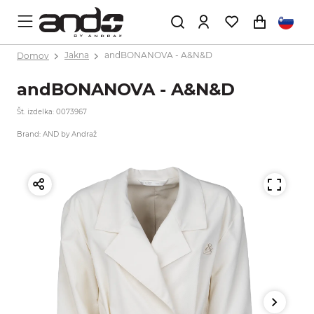
Domov
Jakna
andBONANOVA - A&N&D
andBONANOVA - A&N&D
Št. izdelka: 0073967
Brand: AND by Andraž