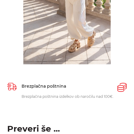
Brezplačna poštnina
P
Brezplačna poštnina izdelkov ob naročilu nad 100€.
O
p
Preveri še ...