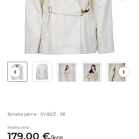
ženska jakna - SV.BEŽ - 38
Redna cena
179,
00
€
/
kos