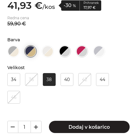
41,
93
€
Prihranek
-30
/
kos
%
17,
97
€
Redna cena
59,
90
€
Barva
Velikost
34
36
38
40
42
44
46
Dodaj v košarico