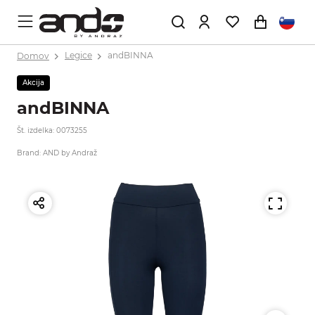
Domov
Legice
andBINNA
Akcija
andBINNA
Št. izdelka: 0073255
Brand: AND by Andraž