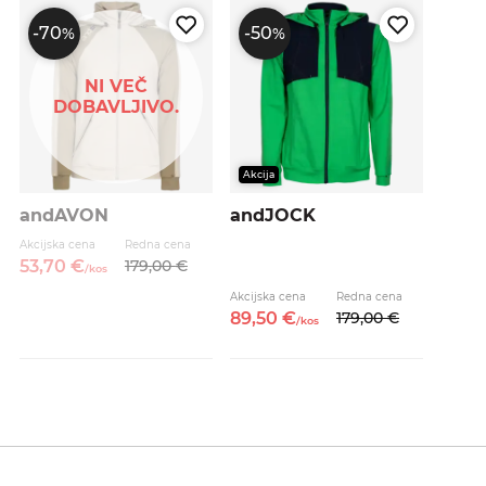
-70
-50
%
%
NI VEČ
DOBAVLJIVO.
Akcija
andAVON
andJOCK
Akcijska cena
Redna cena
53,
70
€
179,
00
€
/
kos
Akcijska cena
Redna cena
89,
50
€
179,
00
€
/
kos