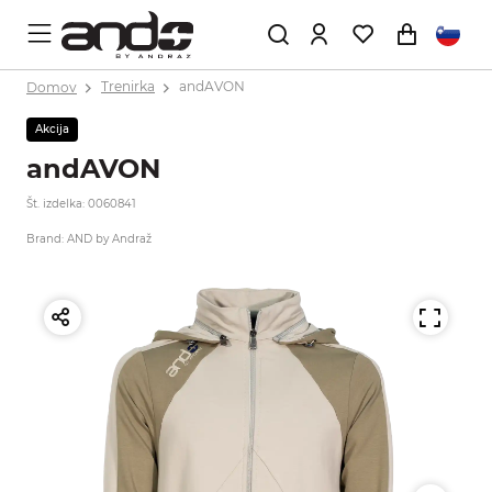
Domov
Trenirka
andAVON
Akcija
andAVON
Št. izdelka: 0060841
Brand: AND by Andraž