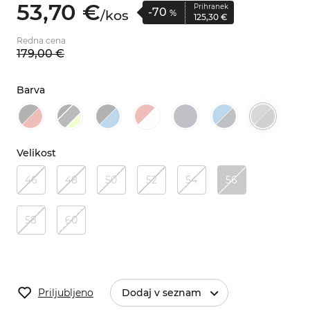
53,
70
€
Prihranek
-70
/
kos
%
125,
30
€
Redna cena
179,
00
€
Barva
Velikost
46
48
50
52
54
56
58
60
Priljubljeno
Dodaj v seznam