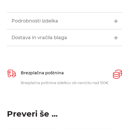
Podrobnosti izdelka
Dostava in vračila blaga
Brezplačna poštnina
P
Brezplačna poštnina izdelkov ob naročilu nad 100€.
O
p
Preveri še ...