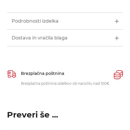
Podrobnosti izdelka
Dostava in vračila blaga
Brezplačna poštnina
P
Brezplačna poštnina izdelkov ob naročilu nad 100€.
O
p
Preveri še ...