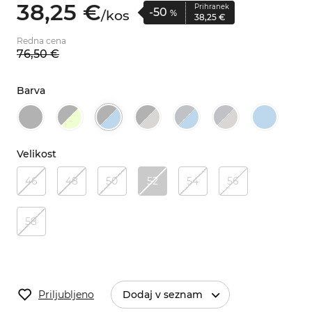
38,
25
€
Prihranek
-50
/
kos
%
38,
25
€
Redna cena
76,
50
€
Barva
Velikost
46
48
50
52
54
56
58
Priljubljeno
Dodaj v seznam