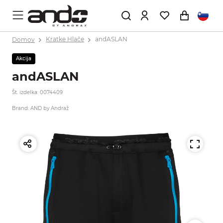
Domov
Kratke Hlače
andASLAN
Akcija
andASLAN
Št. izdelka: 0074409
Brand: AND by Andraž