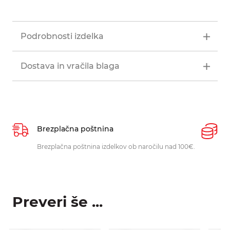
Podrobnosti izdelka
Dostava in vračila blaga
Brezplačna poštnina
P
Brezplačna poštnina izdelkov ob naročilu nad 100€.
O
p
Preveri še ...