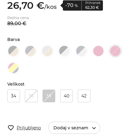
26,
70
€
Prihranek
-70
/
kos
%
62,
30
€
Redna cena
89,
00
€
Barva
Velikost
34
36
38
40
42
Priljubljeno
Dodaj v seznam