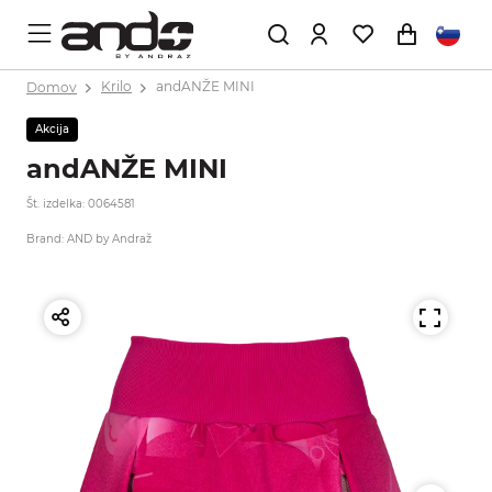
Domov
Krilo
andANŽE MINI
Akcija
andANŽE MINI
Št. izdelka: 0064581
Brand: AND by Andraž