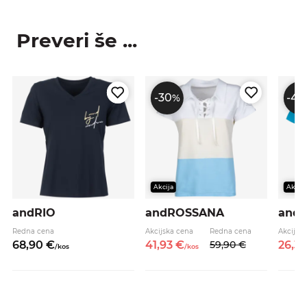
Preveri še ...
-30
-40
%
Akcija
Akcija
andRIO
andROSSANA
andC
Redna cena
Akcijska cena
Redna cena
Akcijsk
68,
90
€
41,
93
€
59,
90
€
26,
3
/
kos
/
kos