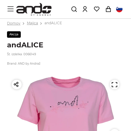
Domov
Majica
andALICE
Akcija
andALICE
Št. izdelka: 0066149
Brand: AND by Andraž