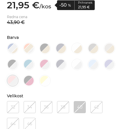
21,
95
€
Prihranek
-50
/
kos
%
21,
95
€
Redna cena
43,
90
€
Barva
Velikost
32
34
36
38
40
42
44
46