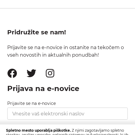
Pridružite se nam!
Prijavite se na e-novice in ostanite na tekočem o
vseh novostih in aktualnih ponudbah!
Prijava na e-novice
Prijavite se na e-novice
Strinjam se s pravilnikom zasebnosti, ki ga najdete
Spletno mesto uporablja piškotke.
Z njimi zagotavljamo spletno
tukaj.
storitev, analizo uporabe, oglasnih sistemov in funkcionalnosti, ki jih