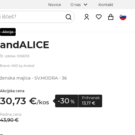
Novice
O nas
Kontakt
Akcija
andALICE
Št. izdelka: 0066155
Brand: AND by Andraž
ženska majica - SV.MODRA - 36
Akcijska cena
30,
73
€
Prihranek
-30
/
kos
%
13,
17
€
Redna cena
43,
90
€