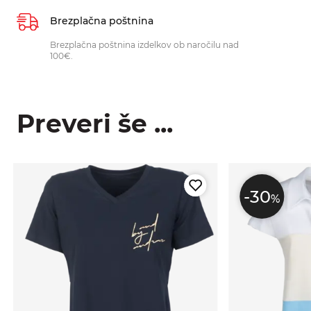
Brezplačna poštnina
Brezplačna poštnina izdelkov ob naročilu nad
100€.
Preveri še ...
-30
%