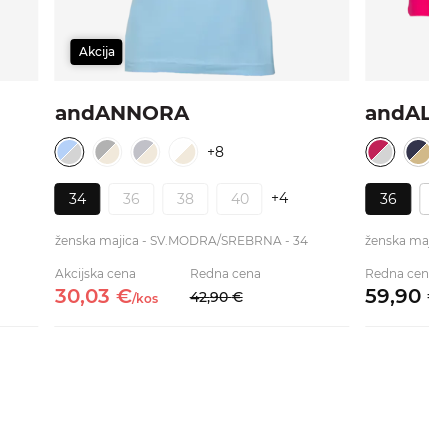
Akcija
andANNORA
andALY
+8
+4
34
36
38
40
36
3
ženska majica - SV.MODRA/SREBRNA - 34
ženska majic
Akcijska cena
Redna cena
Redna cena
30,
03
€
59,
90
€
42,
90
€
/
kos
/