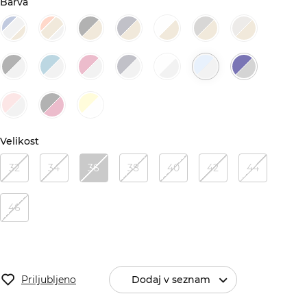
Barva
Velikost
32
34
36
38
40
42
44
46
Priljubljeno
Dodaj v seznam