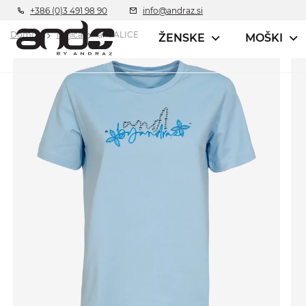
+386 (0)3 491 98 90
info@andraz.si
Domov
Majica
andALICE
ŽENSKE
MOŠKI