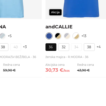
Akcija
NA
andCALLIE
+5
+13
+3
+4
38
40
36
32
34
38
V.MODRA/SV.BEŽ/BELA - 36
ženska majica - R.MODRA - 36
Redna cena
Akcijska cena
Redna cena
30,
73
€
59,
90
€
43,
90
€
/
kos