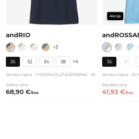
Akcija
andRIO
andROSSA
+3
+4
36
32
34
38
36
34
ženska majica - T.MODRA/ZLATA/SREBRNA - 36
ženska majica - S
Redna cena
Akcijska cena
68,
90
€
41,
93
€
/
kos
/
kos